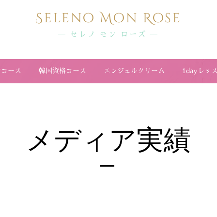
Seleno Mon Rose
― セレノ モン ローズ ―
マコース
韓国資格コース
エンジェルクリーム
1dayレッ
メディア実績