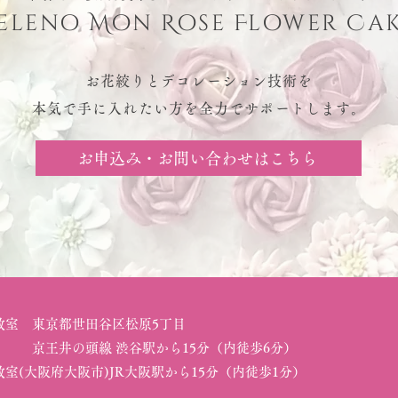
eleno Mon Rose Flower Ca
お花絞りとデコレーション技術を
本気で手に入れたい方を全力でサポートします。
お申込み・お問い合わせはこちら
教室 東京都世田谷区松原5丁目
の頭線 渋谷駅から15分（内徒歩6分）
室(大阪府大阪市)JR大阪駅から15分（内徒歩1分）​