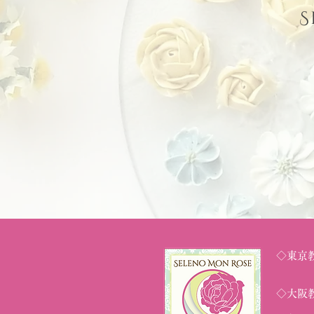
S
◇東京
京王井
◇大阪教