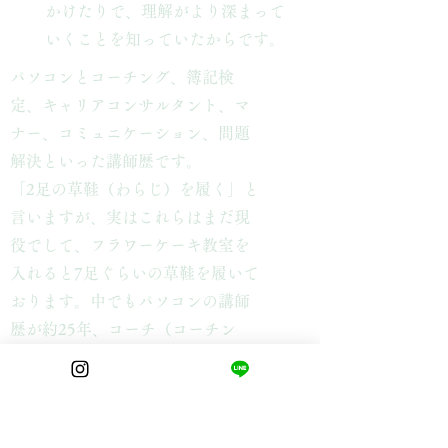
かけたりで、理解がより深まって
いくことを知っていたからです。
パソコンとコーチング、簿記検
定、キャリアコンサルタント、マ
ナー、コミュニケーション、問題
解決といった講師歴です。
「2足の草鞋（わらじ）を履く」と
言いますが、実はこれらはまだ現
役でして、フラワーケーキ教室を
入れると7足ぐらいの草鞋を履いて
おります。中でもパソコンの講師
歴が約25年、コーチ（コーチン
グ）歴は22年で、日本にコーチン
グを持ち込んだ最初の機関である
コーチエイで20年間クラスコーチ
として担当しています。簿記は主