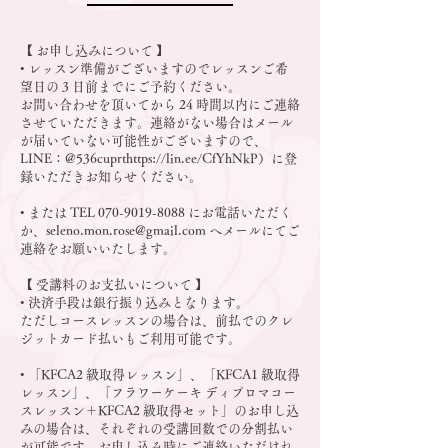
【 お申し込みについて 】
• レッスン準備がございますのでレッスンご希
望日の 3 日前までにご予約ください。
お問い合わせを頂いてから 24 時間以内にご連絡
させていただきます。連絡がない場合はメール
が届いていない可能性がございますので、
LINE：@536cuprt
https://lin.ee/CfYhNkP
）に登
録いただきお知らせください。
• または TEL
070-9019-8088
にお電話いただく
か、
seleno.mon.rose@gmail.com
へメールにてご
連絡をお願いいたします。
【 受講料のお支払いについて 】
• 決済手段は銀行振り込みとなります。
ただしコースレッスンの場合は、前払でのクレ
ジットカード払いもご利用可能です。
• 「KFCA2 級取得レッスン」、「KFCA1 級取得
レッスン」、「フラワーケーキ ディプロマコー
スレッスン＋KFCA2 級取得セット」のお申し込
みの場合は、それぞれの受講回数での分割払い
が可能です。お申し込み時にご連絡いただけれ