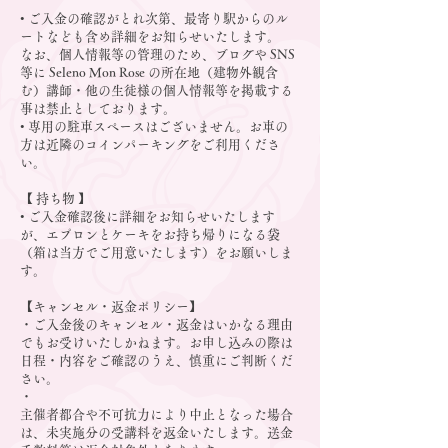
• ご入金の確認がとれ次第、最寄り駅からのル
ートなども含め詳細をお知らせいたします。
なお、個人情報等の管理のため、ブログや SNS
等に Seleno Mon Rose の所在地（建物外観含
む）講師・他の生徒様の個人情報等を掲載する
事は禁止としております。
• 専用の駐車スペースはございません。お車の
方は近隣のコインパーキングをご利用くださ
い。
【 持ち物 】
• ご入金確認後に詳細をお知らせいたします
が、エプロンとケーキをお持ち帰りになる袋
（箱は当方でご用意いたします）をお願いしま
す。
【キャンセル・返金ポリシー】
・ご入金後のキャンセル・返金はいかなる理由
でもお受けいたしかねます。お申し込みの際は
日程・内容をご確認のうえ、慎重にご判断くだ
さい。
・
主催者都合や不可抗力により中止となった場合
は、未実施分の受講料を返金いたします。送金