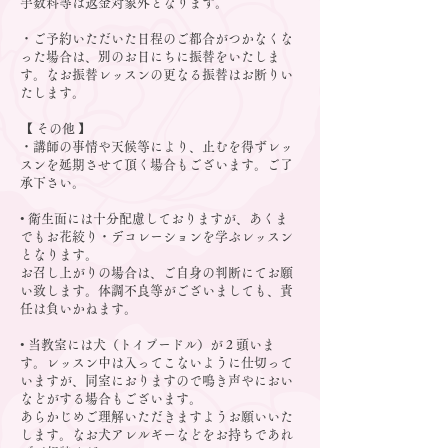
手数料等は返金対象外となります。
・ご予約いただいた日程のご都合がつかなくな
った場合は、別のお日にちに振替をいたしま
す。なお振替レッスンの更なる振替はお断りい
たします。
【 その他 】
・講師の事情や天候等により、止むを得ずレッ
スンを延期させて頂く場合もございます。ご了
承下さい。
• 衛生面には十分配慮しておりますが、あくま
でもお花絞り・デコレーションを学ぶレッスン
となります。
お召し上がりの場合は、ご自身の判断にてお願
い致します。体調不良等がございましても、責
任は負いかねます。
• 当教室には犬（トイプードル）が 2 頭いま
す。レッスン中は入ってこないように仕切って
いますが、同室におりますので鳴き声やにおい
などがする場合もございます。
あらかじめご理解いただきますようお願いいた
します。なお犬アレルギーなどをお持ちであれ